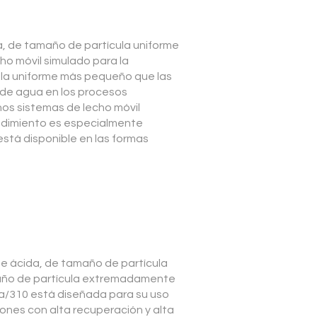
a, de tamaño de partícula uniforme
ho móvil simulado para la
ula uniforme más pequeño que las
 de agua en los procesos
os sistemas de lecho móvil
endimiento es especialmente
está disponible en las formas
e ácida, de tamaño de partícula
amaño de partícula extremadamente
Ca/310 está diseñada para su uso
ones con alta recuperación y alta