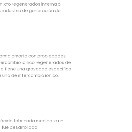
 mixto regenerados interna o
a industria de generación de
n forma amorfa con propiedades
ntercambio iónico regenerados de
te tiene una gravedad específica
sina de intercambio iónico.
 ácido fabricada mediante un
 fue desarrollada