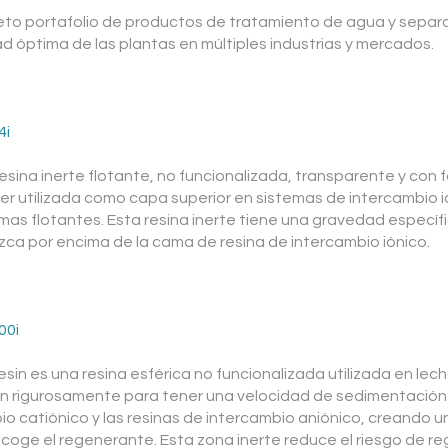
eto portafolio de productos de tratamiento de agua y separ
ad óptima de las plantas en múltiples industrias y mercados.
4i
esina inerte flotante, no funcionalizada, transparente y con f
r utilizada como capa superior en sistemas de intercambio i
 flotantes. Esta resina inerte tiene una gravedad específi
ca por encima de la cama de resina de intercambio iónico.
00i
esin es una resina esférica no funcionalizada utilizada en le
an rigurosamente para tener una velocidad de sedimentación 
io catiónico y las resinas de intercambio aniónico, creando u
coge el regenerante. Esta zona inerte reduce el riesgo de r