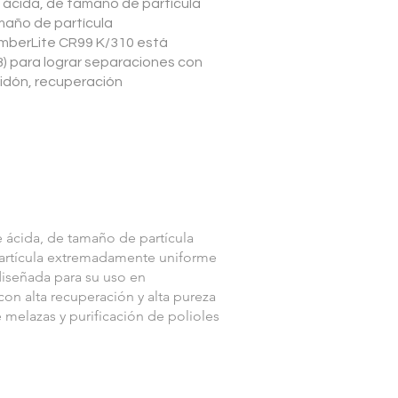
ácida, de tamaño de partícula
amaño de partícula
AmberLite CR99 K/310 está
) para lograr separaciones con
midón, recuperación
 ácida, de tamaño de partícula
partícula extremadamente uniforme
diseñada para su uso en
on alta recuperación y alta pureza
melazas y purificación de polioles