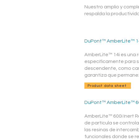
Nuestro amplio y compl
respalda la productivid
DuPont™ AmberLite™ 1
AmberLite™ 14i es una r
específicamente para se
descendente, como camas
garantiza que permanez
Product data sheet
DuPont™ AmberLite™ 6
AmberLite™ 600i Inert R
de partícula se control
las resinas de intercamb
funcionales donde se re