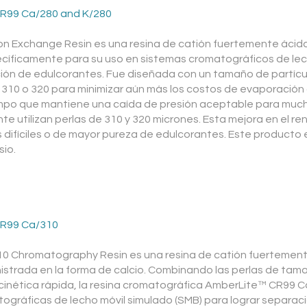
R99 Ca/280 and K/280
on Exchange Resin es una resina de catión fuertemente ácid
ecíficamente para su uso en sistemas cromatográficos de lec
ación de edulcorantes. Fue diseñada con un tamaño de partíc
 310 o 320 para minimizar aún más los costos de evaporación
empo que mantiene una caída de presión aceptable para much
e utilizan perlas de 310 y 320 micrones. Esta mejora en el r
 difíciles o de mayor pureza de edulcorantes. Este producto 
sio.
R99 Ca/310
 Chromatography Resin es una resina de catión fuertement
inistrada en la forma de calcio. Combinando las perlas de t
 cinética rápida, la resina cromatográfica AmberLite™ CR99 
gráficas de lecho móvil simulado (SMB) para lograr separaci