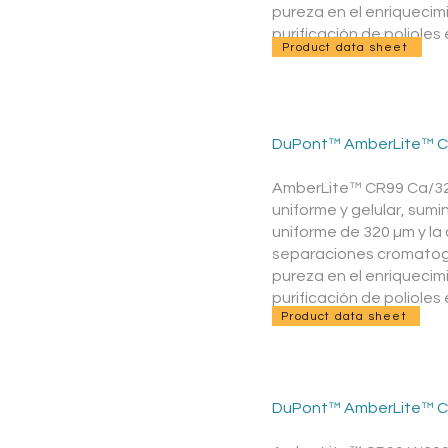
pureza en el enriquecim
purificación de polioles
Product data sheet
DuPont™ AmberLite™ C
AmberLite™ CR99 Ca/320
uniforme y gelular, sum
uniforme de 320 µm y la
separaciones cromatográ
pureza en el enriquecim
purificación de polioles
Product data sheet
DuPont™ AmberLite™ C