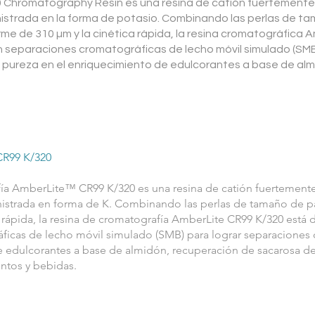
Chromatography Resin es una resina de catión fuertemente 
inistrada en la forma de potasio. Combinando las perlas de t
e de 310 µm y la cinética rápida, la resina cromatográfica 
n separaciones cromatográficas de lecho móvil simulado (SMB
a pureza en el enriquecimiento de edulcorantes a base de al
R99 K/320
fía AmberLite™ CR99 K/320 es una resina de catión fuertemente
inistrada en forma de K. Combinando las perlas de tamaño de 
 rápida, la resina de cromatografía AmberLite CR99 K/320 está 
icas de lecho móvil simulado (SMB) para lograr separaciones c
 edulcorantes a base de almidón, recuperación de sacarosa de 
ntos y bebidas.