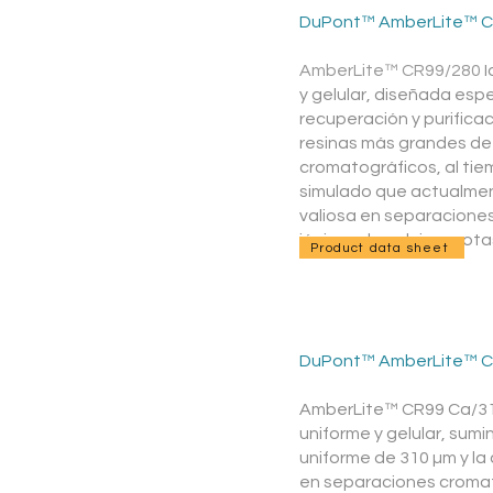
DuPont™ AmberLite™ C
AmberLite™ CR99/280
I
y gelular, diseñada esp
recuperación y purific
resinas más grandes de
cromatográficos, al ti
simulado que actualment
valiosa en separaciones
iónicas de calcio o pota
Product data sheet
DuPont™ AmberLite™ C
AmberLite™ CR99 Ca/310
uniforme y gelular, sum
uniforme de 310 µm y la
en separaciones cromato