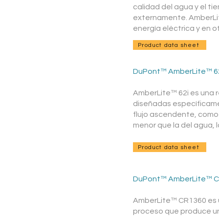
calidad del agua y el t
externamente. AmberLite
energía eléctrica y en o
Product data sheet
DuPont™ AmberLite™
​
6
AmberLite™ 62i es una r
diseñadas específicame
flujo ascendente, como
menor que la del agua, 
Product data sheet
DuPont™ AmberLite™ 
AmberLite™ CR1360 es u
proceso que produce un