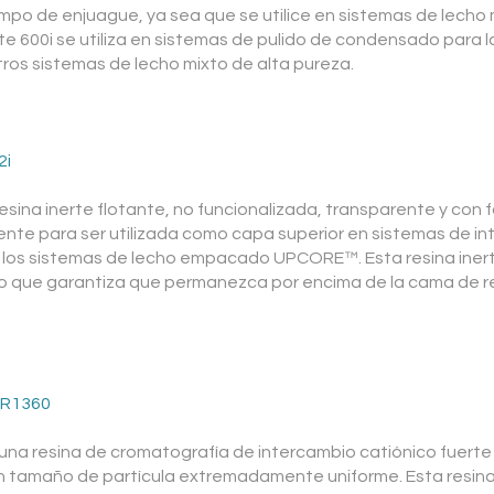
iempo de enjuague, ya sea que se utilice en sistemas de lecho
 600i se utiliza en sistemas de pulido de condensado para l
tros sistemas de lecho mixto de alta pureza.
2i
esina inerte flotante, no funcionalizada, transparente y co
nte para ser utilizada como capa superior en sistemas de i
 los sistemas de lecho empacado UPCORE™. Esta resina iner
lo que garantiza que permanezca por encima de la cama de re
CR1360
na resina de cromatografía de intercambio catiónico fuerte
 tamaño de partícula extremadamente uniforme. Esta resina