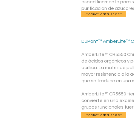
específicamente para su
purificación de azúcare
Product data sheet
DuPont™ AmberLite™ 
AmberLite™ CR5550 Chro
de ácidos orgánicos y p
acrílica. La matriz de p
mayor resistencia a la 
que se traduce en una ma
AmberLite™ CR5550 tiene
convierte en una excele
grupos funcionales fue
Product data sheet