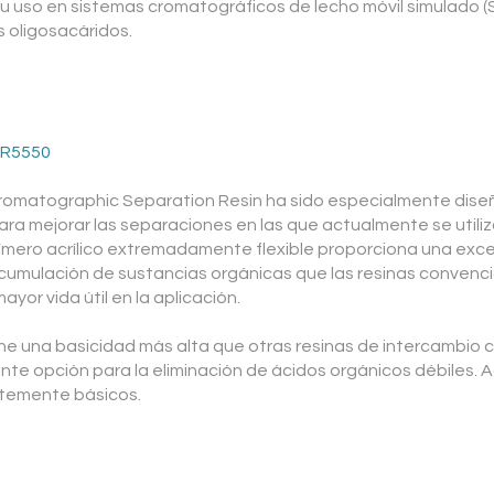
 uso en sistemas cromatográficos de lecho móvil simulado (S
s oligosacáridos.
CR5550
matographic Separation Resin ha sido especialmente diseñad
ara mejorar las separaciones en las que actualmente se utiliz
olímero acrílico extremadamente flexible proporciona una exce
acumulación de sustancias orgánicas que las resinas convencio
yor vida útil en la aplicación.
 una basicidad más alta que otras resinas de intercambio cat
nte opción para la eliminación de ácidos orgánicos débiles. 
rtemente básicos.