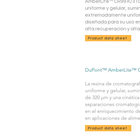
AmberLite™ CR99 K/310 
uniforme y gelular, sum
extremadamente uniform
diseñada para su uso e
alta recuperación y alt
Product data sheet
DuPont™ AmberLite™ C
La resina de cromatogra
uniforme y gelular, sum
de 320 µm y una cinética
separaciones cromatográf
en el enriquecimiento de
en aplicaciones de alime
Product data sheet