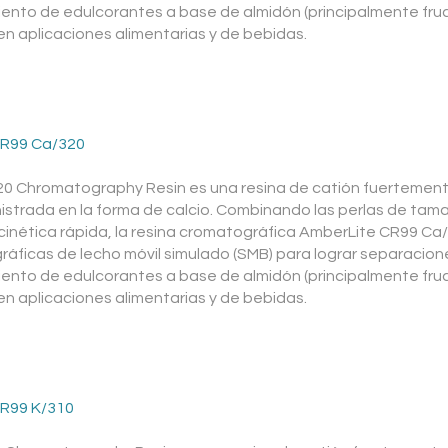
iento de edulcorantes a base de almidón (principalmente fruct
 en aplicaciones alimentarias y de bebidas.
R99 Ca/320
 Chromatography Resin es una resina de catión fuertement
inistrada en la forma de calcio. Combinando las perlas de t
 cinética rápida, la resina cromatográfica AmberLite CR99 Ca
ficas de lecho móvil simulado (SMB) para lograr separacione
iento de edulcorantes a base de almidón (principalmente fruct
 en aplicaciones alimentarias y de bebidas.
R99 K/310