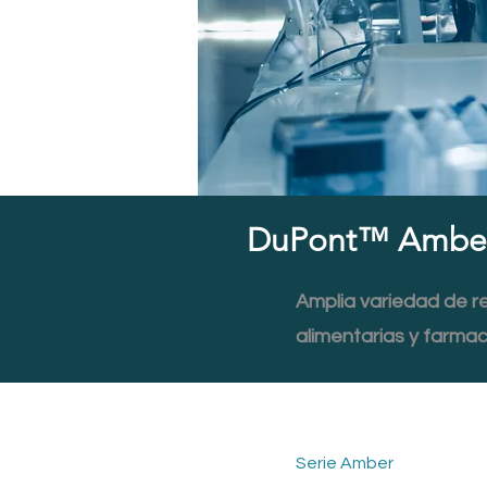
DuPont™ Ambe
Amplia variedad de re
alimentarias y farmac
Serie Amber