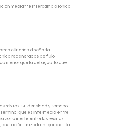
ación mediante intercambio iónico
orma cilíndrica diseñada
ónico regenerados de flujo
ca menor que la del agua, lo que
chos mixtos. Su densidad y tamaño
terminal que es intermedia entre
na zona inerte entre las resinas
egeneración cruzada, mejorando la