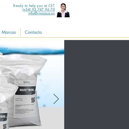
Ready to help you at CET
(+34) 93 747 96 70
info@vivaqua.es
Marcas
Contacto