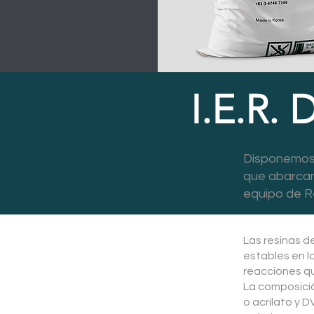
I.E.R. 
Disponemos 
que abarcan
equipo de Re
Las resinas d
estables en l
reacciones q
La composició
o acrilato y 