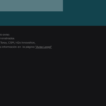
io aviso.
ministrados.
 Toray, CSM, H2o
Innovation,
 información en la página
"Aviso Legal"