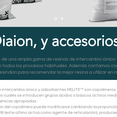
Diaion, y accesorio
de una amplia gama de resinas de intercambio iónico M
 todos los procesos habituales. Además contamos con
sindion para recomendar la mejor resina a utilizar en
e intercambio iónico y adsorbentes RELITE™ son copolímeros 
os cuales se introducen grupos ácidos o básicos activos med
uímicas apropiadas.
n del copolímero puede modificarse cambiando la proporció
DVB (este último actúa como agente de reticulación), produci