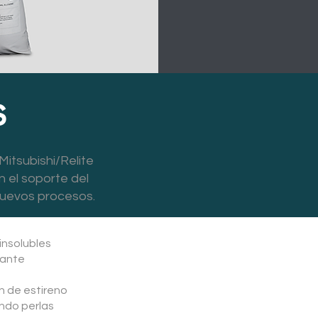
s
itsubishi/Relite
 el soporte del
 nuevos procesos.
insolubles
iante
n de estireno
endo perlas