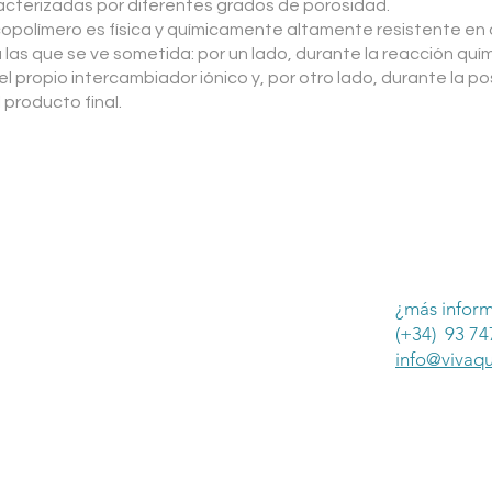
acterizadas por diferentes grados de porosidad.
copolímero es física y químicamente altamente resistente en 
 las que se ve sometida: por un lado, durante la reacción quí
el propio intercambiador iónico y, por otro lado, durante la po
 producto final.
¿más infor
(+34) 93 74
info@vivaqu