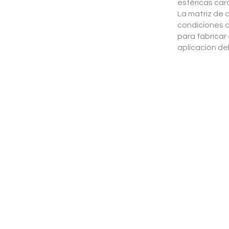
esféricas car
La matriz de 
condiciones a
para fabricar 
aplicación del
Tratamiento
aguas
industriales
Más información