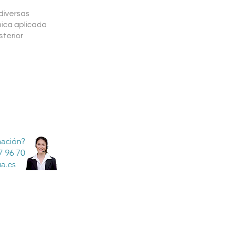
diversas
mica aplicada
sterior
mación?
7 96 70
a.es