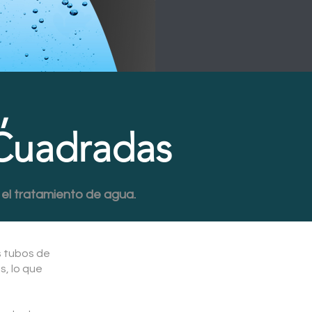
,
 Cuadradas
el tratamiento de agua.
s tubos de
s, lo que