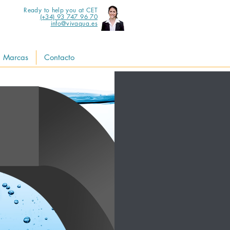
Ready to help you at CET
(+34) 93 747 96 70
info@vivaqua.es
Marcas
Contacto