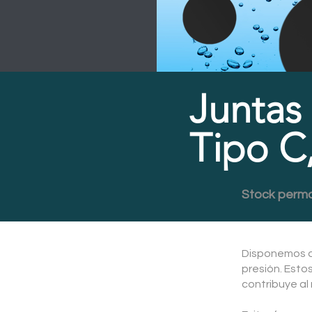
Juntas 
Tipo C
Stock perma
Disponemos de
presión. Esto
contribuye al