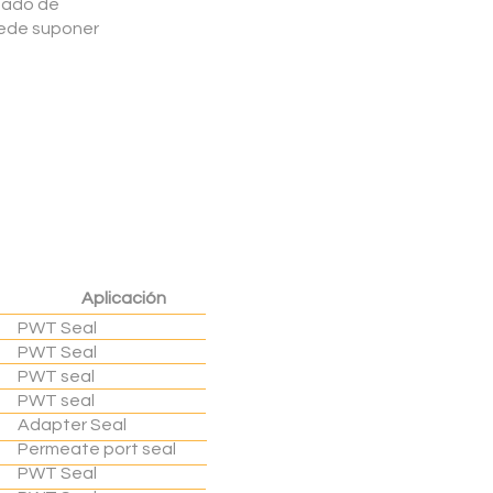
stado de
uede suponer
Aplicación
PWT Seal
PWT Seal
PWT seal
PWT seal
Adapter Seal
Permeate port seal
PWT Seal