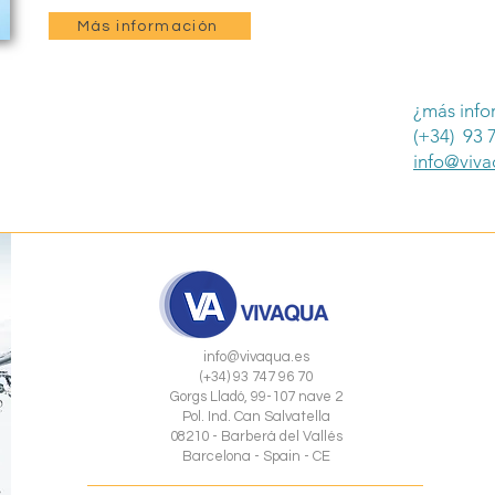
Más información
¿más info
(+34) 93 
info@viva
info@vivaqua.es
(+34) 93 747 96 70
Gorgs Lladó, 99-107 nave 2
Pol. Ind. Can Salvatella
08210 - Barberá del Vallés
Barcelona - Spain - CE