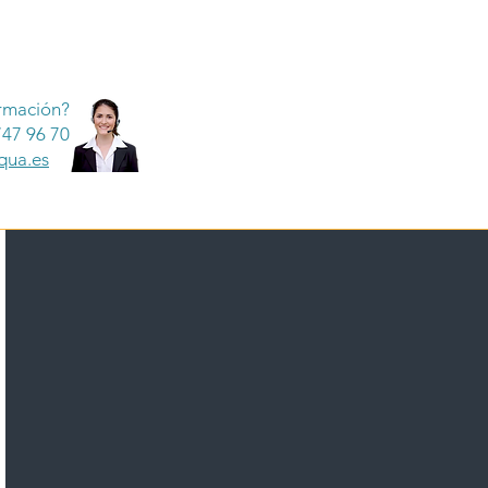
rmación?
747 96 70
qua.es