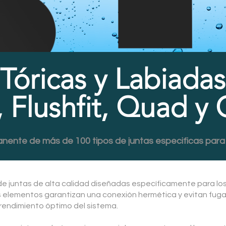
Tóricas y Labiadas
, Flushfit, Quad y
nente de más de 100 tipos de juntas especificas para 
 juntas de alta calidad diseñadas específicamente para lo
s elementos garantizan una conexión hermética y evitan fuga
 rendimiento óptimo del sistema.