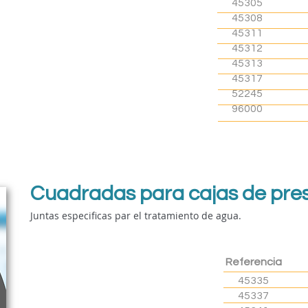
45305
45308
45311
45312
45313
45317
52245
96000
Cuadradas para cajas de pre
Juntas especificas par el tratamiento de agua.
Referencia
45335
45337