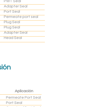
PWT Seal
Adapter Seal
Port Seal
Permeate port seal
Plug Seal
Plug Seal
Adapter Seal
Head Seal
sión
Aplicación
Permeate Port Seal
Port Seal