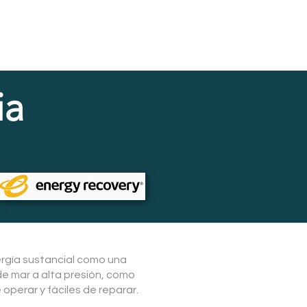
ia
ergía sustancial como una
de mar a alta presión, como
operar y fáciles de reparar.