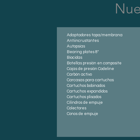
Nues
Adaptadores tapa/membrana
Antiincrustantes
Autopsias
Bearing plates 8"
Biocidas
Botellas presión en composite
Cajas de presión Codeline
Carbón activo
Carcasas para cartuchos
Cartuchos bobinados
Cartuchos expandidos
Cartuchos plisados
Cilindros de empuje
Colectores
Conos de empuje