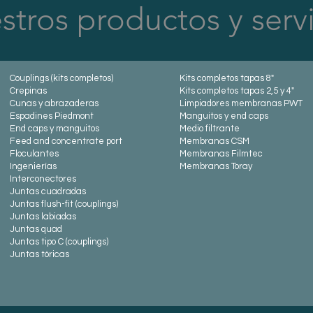
tros productos y serv
Couplings (kits completos)
Kits completos tapas 8"
Crep
inas
Kits completos tapas 2,5 y
4"
Cunas y abrazaderas
Limpiadores mem
branas PWT
Espadines Piedmont
Manguitos y end caps
End caps y manguitos
Medio filtrante
Feed and concentrate port
Membranas CSM
Floculantes
Membranas Filmtec
Ingenierías
Membranas Toray
Interconectores
Juntas cuadradas
Juntas flush-fit (couplings)
Juntas labiadas
Juntas quad
Juntas tipo C (coupl
ings)
Juntas tóricas