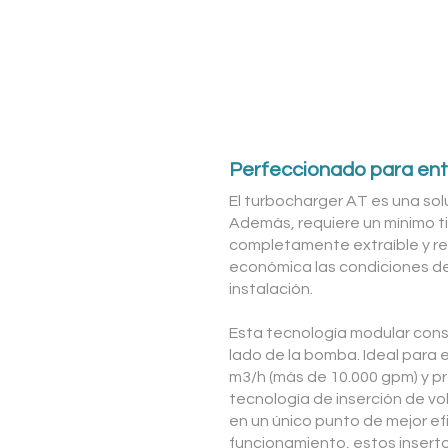
Perfeccionado para ent
El turbocharger AT es una solu
Además, requiere un mínimo ti
completamente extraíble y re
económica las condiciones de
instalación.
Esta tecnología modular consi
lado de la bomba. Ideal para
m3/h (más de 10.000 gpm) y pre
tecnología de inserción de vo
en un único punto de mejor ef
funcionamiento, estos inserto