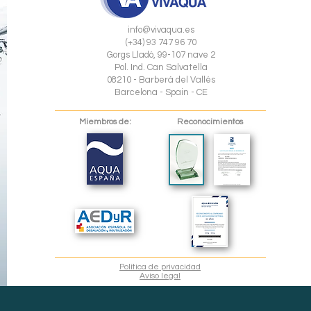
info@vivaqua.es
(+34) 93 747 96 70
Gorgs Lladó, 99-107 nave 2
Pol. Ind. Can Salvatella
08210 - Barberá del Vallés
Barcelona - Spain - CE
Miembros de:
Reconocimientos
Política de privacidad
Aviso lega
l