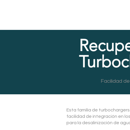
Recupe
Turboc
Facilidad de
Esta familia de turbochargers
facilidad de integración en l
para la desalinización de agua