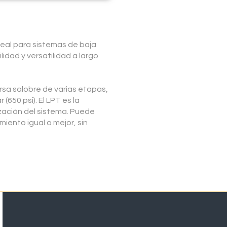
deal para sistemas de baja
ilidad y versatilidad a largo
rsa salobre de varias etapas,
(650 psi). El LPT es la
ización del sistema. Puede
iento igual o mejor, sin