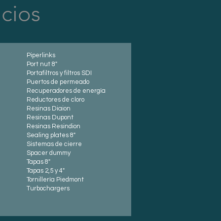
icios
Piperlinks
Port nut 8"
Portafiltros y filtros SDI
Puertos de permeado
Recuperadores de energía
Reductores de cloro
Resinas Diaion
Resinas Dupont
Resinas Resindion
Sealing plates 8"
Sistemas de cierre
Spacer dummy
Tapas 8"
Tapas 2,5 y 4"
Tornillería Piedmont
Turbochargers