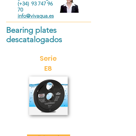
(+34) 93 747 96
70
info@vivaqua.es
Bearing plates
descatalogados
Serie
E8