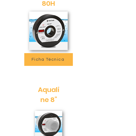
80H
Ficha Técnica
Aquali
ne 8"