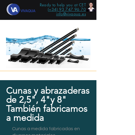
Ready to help you at CET
(+34) 93 747 96 70
info@vivaqua.es
Cunas y abrazaderas
de 2,5", 4"
y 8"
También fabricamos
a medida
Cunas a medida fabricadas en