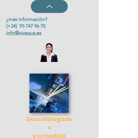
¿más información?
(+34) 93 747 96 70
info@vivaqua.es
Descatalogado
s
y a medida