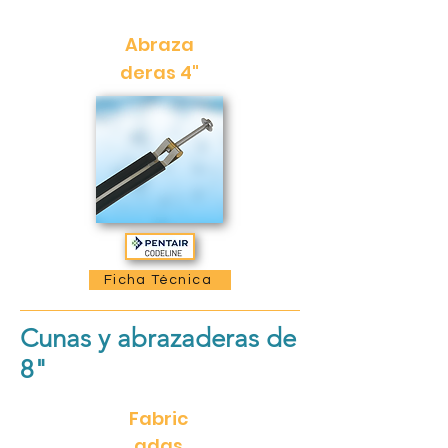
Abraza
d
eras 4"
Ficha Técnica
Cunas y abrazaderas de
8"
Fabric
adas