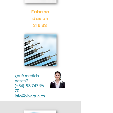
Fabrica
das en
316 SS
¿qué medida
desea?
(+34) 93 747 96
70
info@vivaqua.es