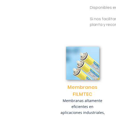
Disponibles en 2
Si nos facili
planta y rec
Membranas
FILMTEC
Membranas altamente
eficientes en
aplicaciones industriales,