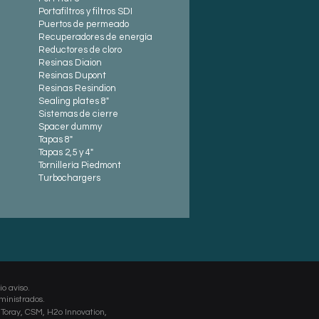
Portafiltros y filtros SDI
Puertos de permeado
Recuperadores de energía
Reductores de cloro
Resinas Diaion
Resinas Dupont
Resinas Resindion
Sealing plates 8"
Sistemas de cierre
Spacer dummy
Tapas 8"
Tapas 2,5 y 4"
Tornillería Piedmont
Turbochargers
io aviso.
ministrados.
 Toray, CSM, H2o
Innovation,