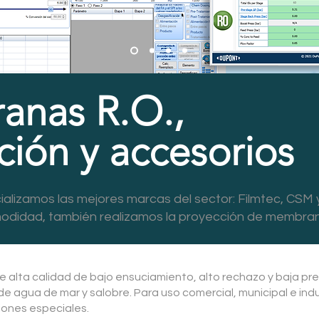
nas R.O.,
ción y accesorios
alizamos las mejores marcas del sector: Filmtec, CSM 
odidad, también realizamos la proyección de membra
alta calidad de bajo ensuciamiento, alto rechazo y baja pre
e agua de mar y salobre. Para uso comercial, municipal e indus
iones especiales.