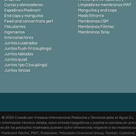
Cunas y abrazaderas
Limpiadores mem
branas PWT
Espadines Piedmont
Manguitos y end caps
End caps y manguitos
Medio filtrante
Feed and concentrate port
Membranas CSM
Floculantes
Membranas Filmtec
Ingenierías
Membranas Toray
Interconectores
Juntas cuadradas
Juntas flush-fit (couplings)
Juntas labiadas
Juntas quad
Juntas tipo C (coupl
ings)
Juntas tóricas
© 2024 Creado por Vivaqua Internacional Productos y Servicios para el Agua S.L.
 información técnica válidos, salvo errores tipográficos y sujetos a cambios sin prev
s de los productos mostrados pueden sufrir diferencias respecto a los modelos su
, Piedmont Pacific, PWT, Resindion, Mitsubishi Chemical Group, Pentair, Codeline,