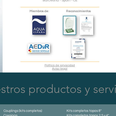
Barcelona - Spain - CE
Miembros de:
Reconocimientos
Política de privacidad
Aviso lega
l
tros productos y serv
Couplings (kits completos)
Kits completos tapas 8"
Crep
inas
Kits completos tapas 2,5 y
4"