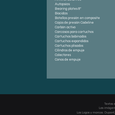
Autopsias
Bearing plates 8"
Biocidas
Botellas presión en composite
Cajas de presión Codeline
Carbón activo
Carcasas para cartuchos
Cartuchos bobinados
Cartuchos expandidos
Cartuchos plisados
Cilindros de empuje
Colectores
Conos de empuje
Textos e
Las imágene
Los Logos y marcas: Dupont