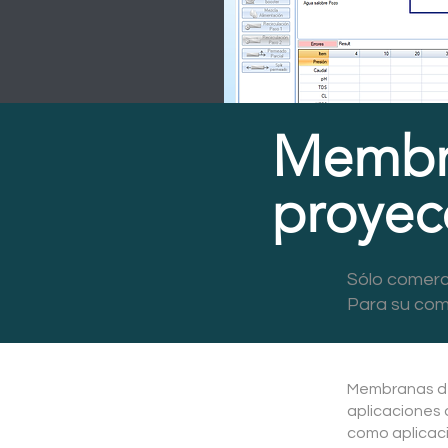
Membra
proyec
Sólo comerci
Para su com
Membranas de 
aplicaciones d
como aplicac