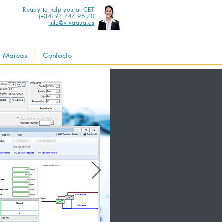
Ready to help you at CET
(+34) 93 747 96 70
info@vivaqua.es
Marcas
Contacto