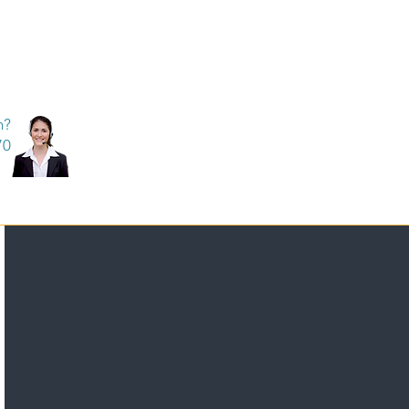
n?
70