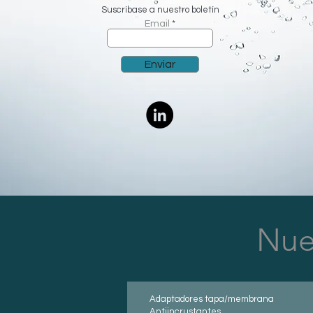
Suscríbase a nuestro boletín
Email
Enviar
Nues
Adaptadores tapa/membrana
Antiincrustantes