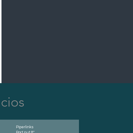
icios
Piperlinks
Port nut 8"