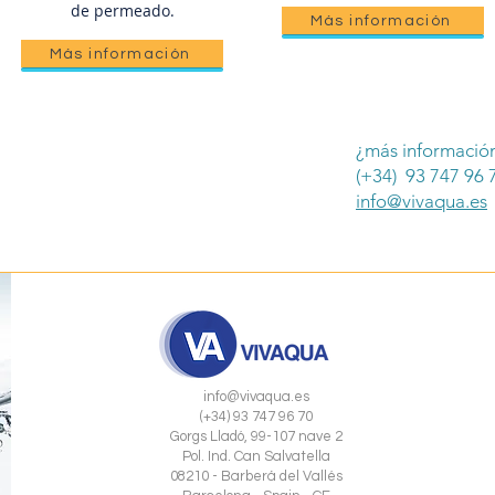
de permeado.
Más información
Más información
¿más informació
(+34) 93 747 96 
info@vivaqua.es
info@vivaqua.es
(+34) 93 747 96 70
Gorgs Lladó, 99-107 nave 2
Pol. Ind. Can Salvatella
08210 - Barberá del Vallés