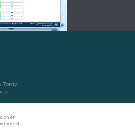
y Toray.
nas.
sión en
trial así