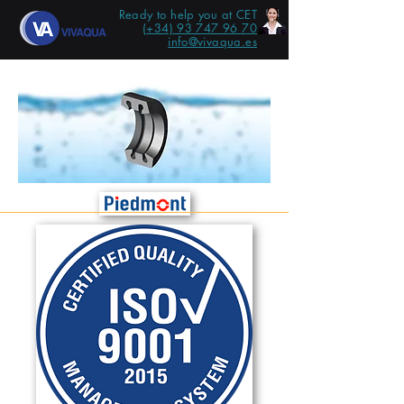
Ready to help you at CET
(+34) 93 747 96 70
info@vivaqua.es