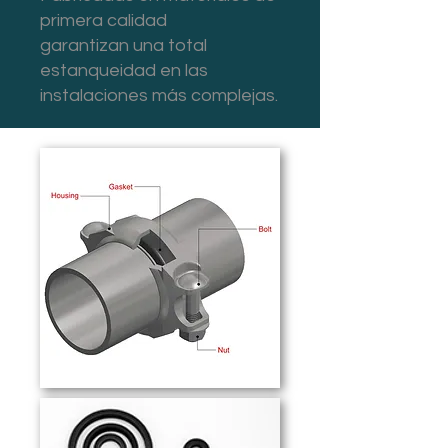
primera calidad
garantizan una total
estanqueidad en las
instalaciones más complejas.