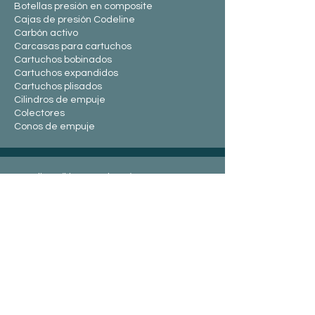
Botellas presión en composite
Cajas de presión Codeline
Carbón activo
Carcasas para cartuchos
Cartuchos bobinados
Cartuchos expandidos
Cartuchos plisados
Cilindros de empuje
Colectores
Conos de empuje
Couplings (kits completos)
Crep
inas
Cunas y abrazaderas
Espadines Piedmont
End caps y manguitos
Feed and concentrate port
Floculantes
Ingenierías
Interconectores
Juntas cuadradas
Juntas flush-fit (couplings)