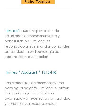
Ficha Técnica
FilmTec™
Nuestro portafolio de
soluciones de ósmosis inversa y
nanofiltración FilmTec™ es
reconocido a nivel mundial como líder
en la industria en tecnología de
separación y purificación.
FilmTec™ Aqualast™ 1812-HR
Los elementos de ósmosis inversa
para agua de grifo FilmTec™ cuentan
con tecnología de membrana
avanzada y ofrecen una confiabilidad
y consistencia excepcionales.