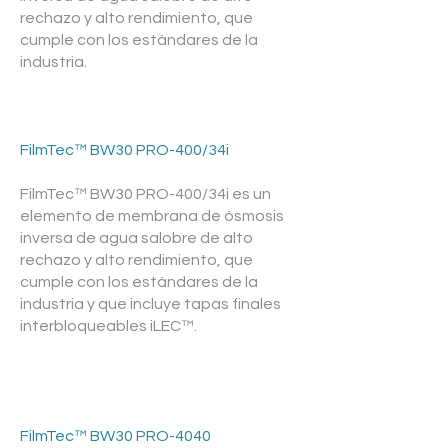
rechazo y alto rendimiento, que
cumple con los estándares de la
industria.
FilmTec™ BW30 PRO-400/34i
FilmTec™ BW30 PRO-400/34i es un
elemento de membrana de ósmosis
inversa de agua salobre de alto
rechazo y alto rendimiento, que
cumple con los estándares de la
industria y que incluye tapas finales
interbloqueables iLEC™.
https://www.vivaquainternational.com/?
siteRevision=984
FilmTec™ BW30 PRO-4040