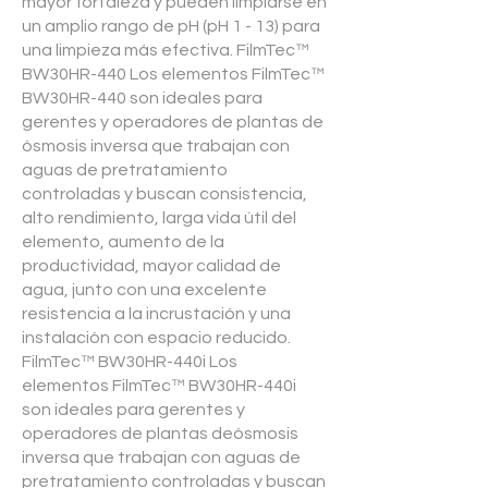
mayor fortaleza y pueden limpiarse en
un amplio rango de pH (pH 1 - 13) para
una limpieza más efectiva. FilmTec™
BW30HR-440 Los elementos FilmTec™
BW30HR-440 son ideales para
gerentes y operadores de plantas de
ósmosis inversa que trabajan con
aguas de pretratamiento
controladas y buscan consistencia,
alto rendimiento, larga vida útil del
elemento, aumento de la
productividad, mayor calidad de
agua, junto con una excelente
resistencia a la incrustación y una
instalación con espacio reducido.
FilmTec™ BW30HR-440i Los
elementos FilmTec™ BW30HR-440i
son ideales para gerentes y
operadores de plantas deósmosis
inversa que trabajan con aguas de
pretratamiento controladas y buscan