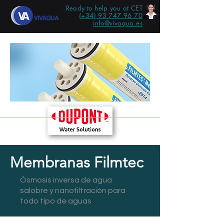
Ready to help you at CET
(+34) 93 747 96 70
info@vivaqua.es
Membranas Filmtec
Ósmosis inversa de agua
salobre y nanofiltración para
todo tipo de aguas