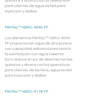
químicos y ahorra costos operativos
para clientes de agua estéril para
inyección y diálisis.
FilmTec™ HSRO-4040-FF
Los elementos FilmTec™ HSRO-4040-
FF proporcionan agua de alta pureza
con capacidad adicional para resistir
la sanitización con agua caliente.
Esto reduce el uso de desinfectantes
químicos y ahorra costos operativos
para clientes de lácteos, agua estéril
para inyección y diálisis.
FilmTec™ HSRO-4118-FF
Los elementos FilmTec™ HSRO-4118-
FF son elementos de ósmosis inversa