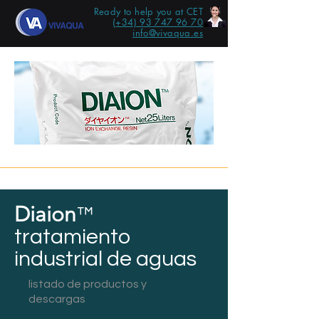
Ready to help you at CET
(+34) 93 747 96 70
info@vivaqua.es
Diaion
™
tratamiento
industrial de aguas
listado de productos y
descargas