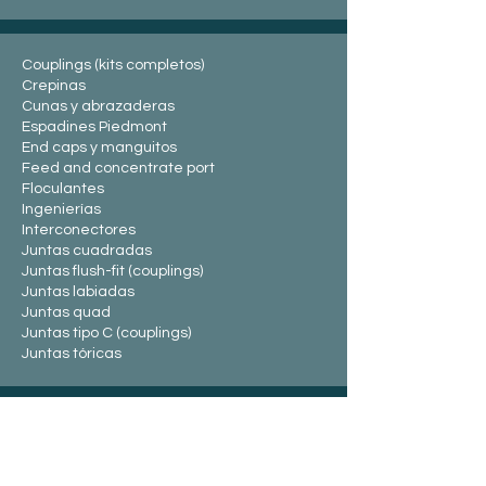
Couplings (kits completos)
Crep
inas
Cunas y abrazaderas
Espadines Piedmont
End caps y manguitos
Feed and concentrate port
Floculantes
Ingenierías
Interconectores
Juntas cuadradas
Juntas flush-fit (couplings)
Juntas labiadas
Juntas quad
Juntas tipo C (coupl
ings)
Juntas tóricas
Kits completos tapas 8"
Kits completos tapas 2,5 y
4"
Limpiadores mem
branas PWT