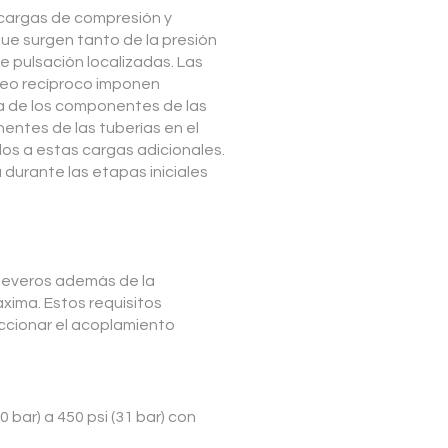
cargas de compresión y
que surgen tanto de la presión
 pulsación localizadas. Las
beo recíproco imponen
ia de los componentes de las
entes de las tuberías en el
dos a estas cargas adicionales.
durante las etapas iniciales
 severos además de la
xima. Estos requisitos
ccionar el acoplamiento
 bar) a 450 psi (31 bar) con