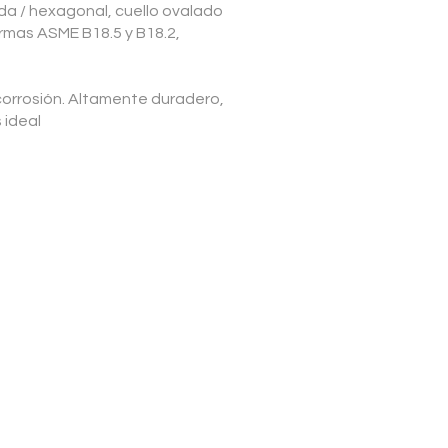
da / hexagonal, cuello ovalado
rmas ASME B18.5 y B18.2,
a corrosión. Altamente duradero,
 ideal