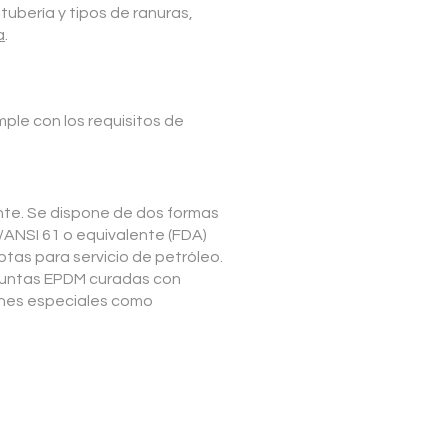
 tubería y tipos de ranuras,
a
.
ple con los requisitos de
ente. Se dispone de dos formas
/ANSI 61 o equivalente (FDA)
as para servicio de petróleo.
*Juntas EPDM curadas con
ones especiales como