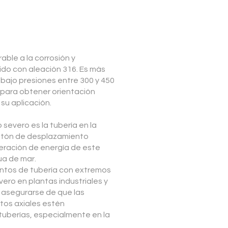
able a la corrosión y
do con aleación 316. Es más
bajo presiones entre 300 y 450
para obtener orientación
su aplicación.
 severo es la tubería en la
stón de desplazamiento
peración de energía de este
gua de mar.
entos de tubería con extremos
vero en plantas industriales y
n asegurarse de que las
tos axiales estén
tuberías, especialmente en la