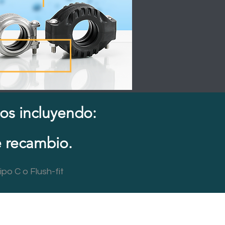
os incluyendo:
 recambio.
ipo C o Flush-fit