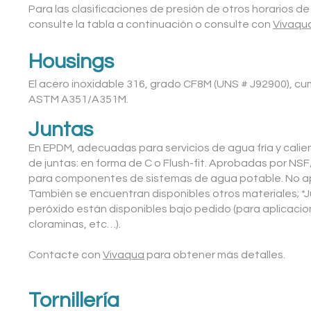
Para las clasificaciones de presión de otros horarios de
consulte la tabla a continuación o consulte con
Vivaqu
Ho
usings
El acero inoxidable 316, grado CF8M (UNS # J92900), cum
ASTM A351/A351M.
J
untas
En EPDM, adecuadas para servicios de agua fría y cali
de juntas: en forma de C o Flush-fit. Aprobadas por NSF
para componentes de sistemas de agua potable. No apt
También se encuentran disponibles otros materiales; 
peróxido están disponibles bajo pedido (para aplicaci
cloraminas, etc…).
Contacte con
Vivaqua
para obtener más detalles.
Tornillería