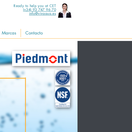
Ready to help you at CET
(+34) 93 747 96 70
info@vivaqua.es
Marcas
Contacto