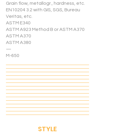
Grain flow, metallogr., hardness, etc.
EN10204 3.2 with GIS, SGS, Bureau
Veritas, etc.
ASTM E340
ASTM A923 Method B or ASTM A370
ASTM A370
ASTM A380
—
M-650
STYLE