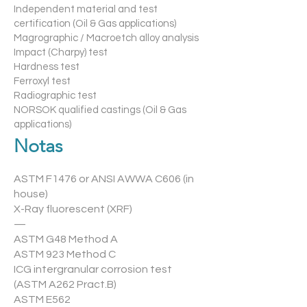
Independent material and test
certification (Oil & Gas applications)
Magrographic / Macroetch alloy analysis
Impact (Charpy) test
Hardness test
Ferroxyl test
Radiographic test
NORSOK qualified castings (Oil & Gas
applications)
Notas
ASTM F1476 or ANSI AWWA C606 (in
house)
X-Ray fluorescent (XRF)
—
ASTM G48 Method A
ASTM 923 Method C
ICG intergranular corrosion test
(ASTM A262 Pract.B)
ASTM E562