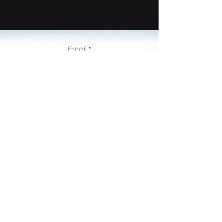
Email
Enviar
info@vivaqua.es
(+34) 93 747 96 70
Gorgs Lladó, 99-107 nave 2