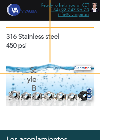
Ready to help you at CET
(+34) 93 747 96 70
info@vivaqua.es
316 Stainless steel
450 psi
St
yle
B
Los acoplamientos